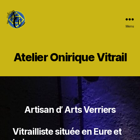
Menu
Atelier
Onirique
Vitrail
Atelier Onirique Vitrail
Artisan d’ Arts Verriers
Vitrailliste située en Eure et