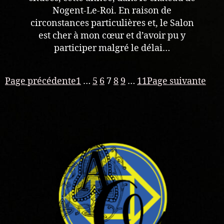
Nogent-Le-Roi. En raison de
circonstances particulières et, le Salon
est cher à mon cœur et d’avoir pu y
participer malgré le délai…
Page précédente
1
…
5
6
7
8
9
…
11
Page suivante